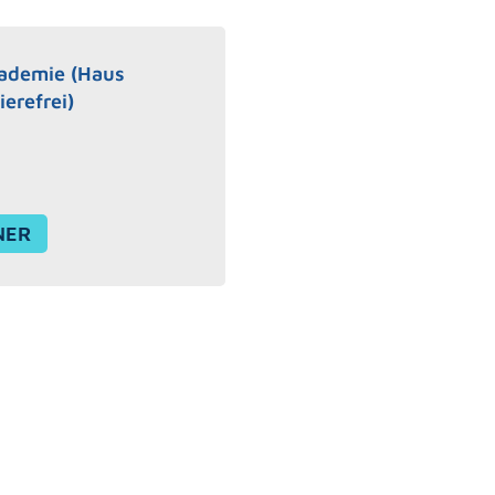
kademie (Haus
erefrei)
NER