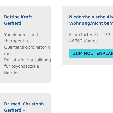
Bettina Kraft-
Niederrheinische A
Gerhard
Wohnung/nicht barri
Yogalehrerin und -
Frankfurter Str. 433
therapeutin,
46562 Voerde
Quartierskoordinatorin
mit
ZUM ROUTENPLA
Palliativfachausbildung
für psychosoziale
Berufe.
Dr. med. Christoph
Gerhard –