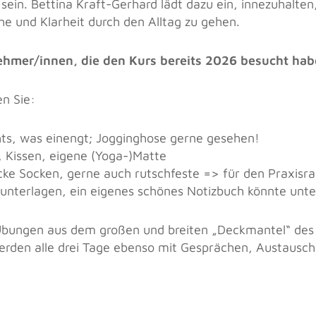
 sein. Bettina Kraft-Gerhard lädt dazu ein, innezuhalte
e und Klarheit durch den Alltag zu gehen.
nehmer/innen, die den Kurs bereits 2026 besucht hab
n Sie:
hts, was einengt; Jogginghose gerne gesehen!
 Kissen, eigene (Yoga-)Matte
dicke Socken, gerne auch rutschfeste => für den Praxis
ibunterlagen, ein eigenes schönes Notizbuch könnte unt
e Übungen aus dem großen und breiten „Deckmantel“ des
rden alle drei Tage ebenso mit Gesprächen, Austausch,